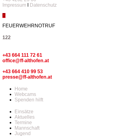
Impressum
I
Datenschutz
FEUERWEHRNOTRUF
122
Kommando
+43 664 111 72 61
office@ff-althofen.at
Pressedienst
+43 664 410 99 53
presse@ff-althofen.at
Home
Webcams
Spenden hilft
Einsätze
Aktuelles
Termine
Mannschaft
Jugend