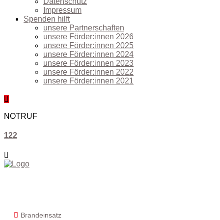
Datenschutz
Impressum
Spenden hilft
unsere Partnerschaften
unsere Förder:innen 2026
unsere Förder:innen 2025
unsere Förder:innen 2024
unsere Förder:innen 2023
unsere Förder:innen 2022
unsere Förder:innen 2021
NOTRUF
122
Freiwillige Feuerwehr Althofen
Lorberkogelweg 1, 9330 Althofen
+4342622360
I
office@ff-althofen.at
Brandeinsatz