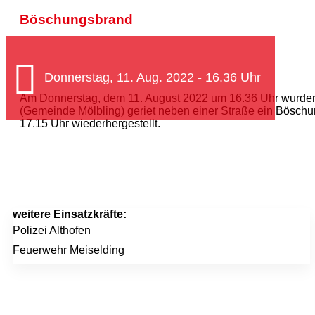
Böschungsbrand
Donnerstag, 11. Aug. 2022 - 16.36 Uhr
Am Donnerstag, dem 11. August 2022 um 16.36 Uhr wurden 
(Gemeinde Mölbling) geriet neben einer Straße ein Böschu
17.15 Uhr wiederhergestellt.
weitere Einsatzkräfte:
Polizei Althofen
Feuerwehr Meiselding