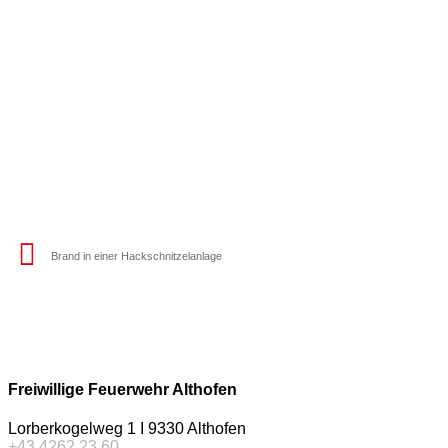
Brand in einer Hackschnitzelanlage
Freiwillige Feuerwehr Althofen
Lorberkogelweg 1 I 9330 Althofen
+43 4262 23 60