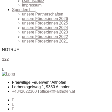
Datenschutz
Impressum
Spenden hilft
unsere Partnerschaften
unsere Förder:innen 2026
unsere Förder:innen 2025
unsere Förder:innen 2024
unsere Förder:innen 2023
unsere Förder:innen 2022
unsere Förder:innen 2021
NOTRUF
122
Freiwillige Feuerwehr Althofen
Lorberkogelweg 1, 9330 Althofen
+4342622360
I
office@ff-althofen.at