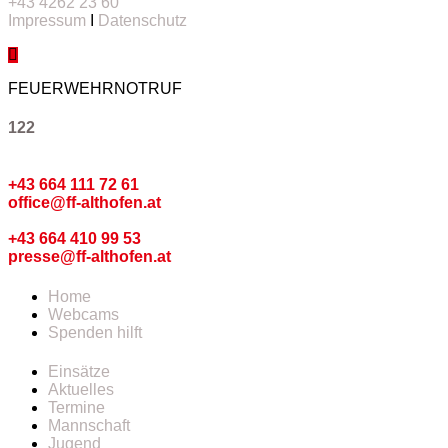
+43 4262 23 60
Impressum
I
Datenschutz
FEUERWEHRNOTRUF
122
Kommando
+43 664 111 72 61
office@ff-althofen.at
Pressedienst
+43 664 410 99 53
presse@ff-althofen.at
Home
Webcams
Spenden hilft
Einsätze
Aktuelles
Termine
Mannschaft
Jugend