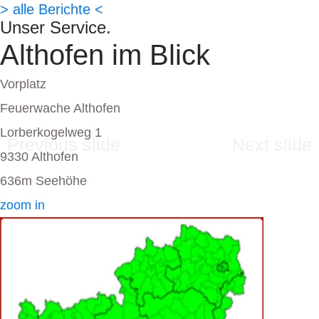
> alle Berichte <
Unser Service.
Althofen im Blick
Vorplatz
Feuerwache Althofen
Lorberkogelweg 1
Previous slide
Next slide
9330 Althofen
636m Seehöhe
zoom in