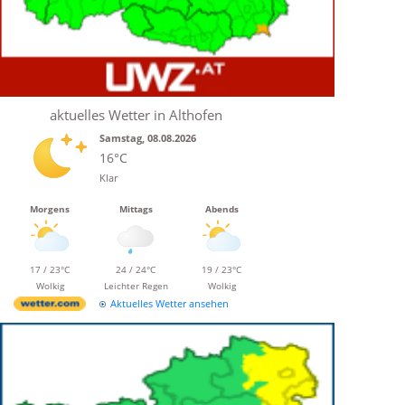
aktuelles Wetter in Althofen
Samstag, 08.08.2026
16°C
Klar
Morgens
Mittags
Abends
17 / 23°C
24 / 24°C
19 / 23°C
Wolkig
Leichter Regen
Wolkig
Aktuelles Wetter ansehen