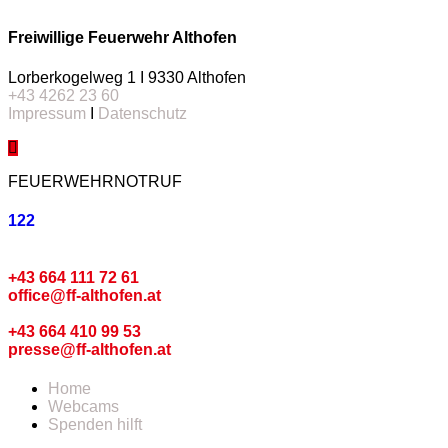
Freiwillige Feuerwehr Althofen
Lorberkogelweg 1 I 9330 Althofen
+43 4262 23 60
Impressum
I
Datenschutz
FEUERWEHRNOTRUF
122
Kommando
+43 664 111 72 61
office@ff-althofen.at
Pressedienst
+43 664 410 99 53
presse@ff-althofen.at
Home
Webcams
Spenden hilft