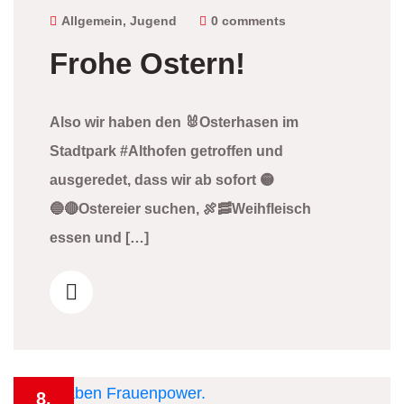
2026
Allgemein
,
Jugend
0 comments
Frohe Ostern!
Also wir haben den 🐰Osterhasen im
Stadtpark #Althofen getroffen und
ausgeredet, dass wir ab sofort 🟡
🔵🔴Ostereier suchen, 🍖🥓Weihfleisch
essen und […]
8.