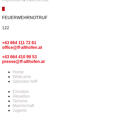
FEUERWEHRNOTRUF
122
Kommando
+43 664 111 72 61
office@ff-althofen.at
Pressedienst
+43 664 410 99 53
presse@ff-althofen.at
Home
Webcams
Spenden hilft
Einsätze
Aktuelles
Termine
Mannschaft
Jugend