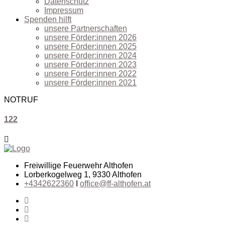
Datenschutz
Impressum
Spenden hilft
unsere Partnerschaften
unsere Förder:innen 2026
unsere Förder:innen 2025
unsere Förder:innen 2024
unsere Förder:innen 2023
unsere Förder:innen 2022
unsere Förder:innen 2021
NOTRUF
122
Freiwillige Feuerwehr Althofen
Lorberkogelweg 1, 9330 Althofen
+4342622360
I
office@ff-althofen.at