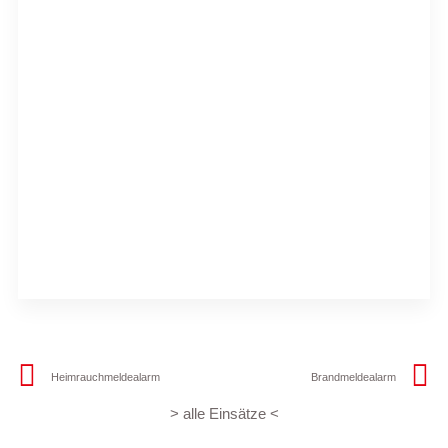
Heimrauchmeldealarm
Brandmeldealarm
> alle Einsätze <