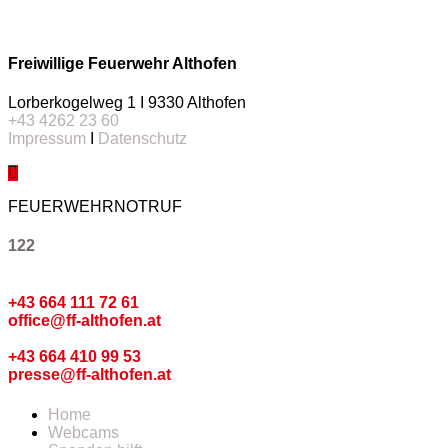
Freiwillige Feuerwehr Althofen
Lorberkogelweg 1 I 9330 Althofen
+43 4262 23 60
Impressum
I
Datenschutz
FEUERWEHRNOTRUF
122
Kommando
+43 664 111 72 61
office@ff-althofen.at
Pressedienst
+43 664 410 99 53
presse@ff-althofen.at
Home
Webcams