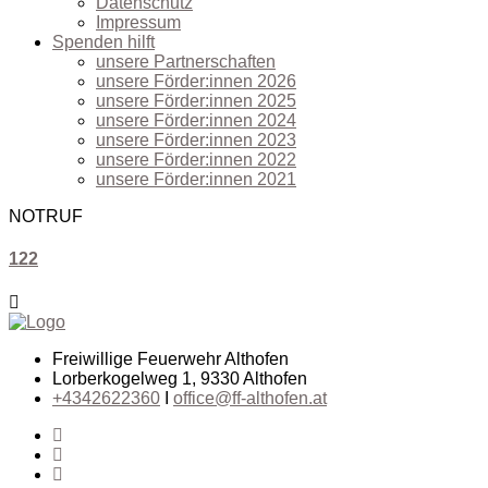
Datenschutz
Impressum
Spenden hilft
unsere Partnerschaften
unsere Förder:innen 2026
unsere Förder:innen 2025
unsere Förder:innen 2024
unsere Förder:innen 2023
unsere Förder:innen 2022
unsere Förder:innen 2021
NOTRUF
122
Freiwillige Feuerwehr Althofen
Lorberkogelweg 1, 9330 Althofen
+4342622360
I
office@ff-althofen.at