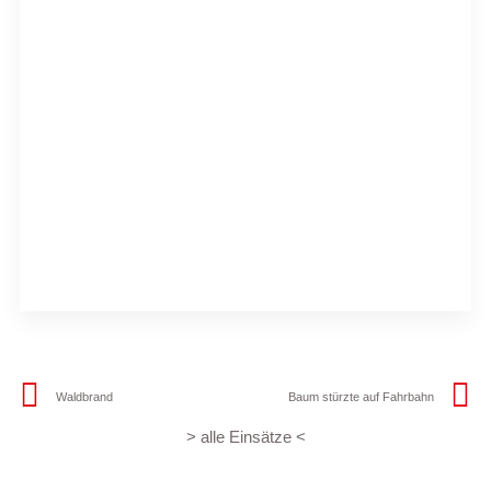
Waldbrand
Baum stürzte auf Fahrbahn
> alle Einsätze <