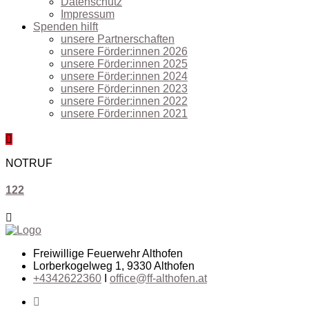
Datenschutz
Impressum
Spenden hilft
unsere Partnerschaften
unsere Förder:innen 2026
unsere Förder:innen 2025
unsere Förder:innen 2024
unsere Förder:innen 2023
unsere Förder:innen 2022
unsere Förder:innen 2021
NOTRUF
122
Freiwillige Feuerwehr Althofen
Lorberkogelweg 1, 9330 Althofen
+4342622360
I
office@ff-althofen.at