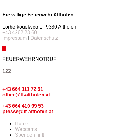
Freiwillige Feuerwehr Althofen
Lorberkogelweg 1 I 9330 Althofen
+43 4262 23 60
Impressum
I
Datenschutz
FEUERWEHRNOTRUF
122
Kommando
+43 664 111 72 61
office@ff-althofen.at
Pressedienst
+43 664 410 99 53
presse@ff-althofen.at
Home
Webcams
Spenden hilft