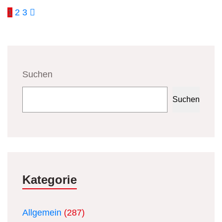
Seitennummerierung
1
2
3
der
Beiträge
Suchen
Suchen
Kategorie
Allgemein
(287)