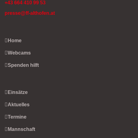
+43 664 410 99 53
presse@ff-althofen.at
Home
Webcams
Spenden hilft
Einsätze
Aktuelles
Termine
Mannschaft