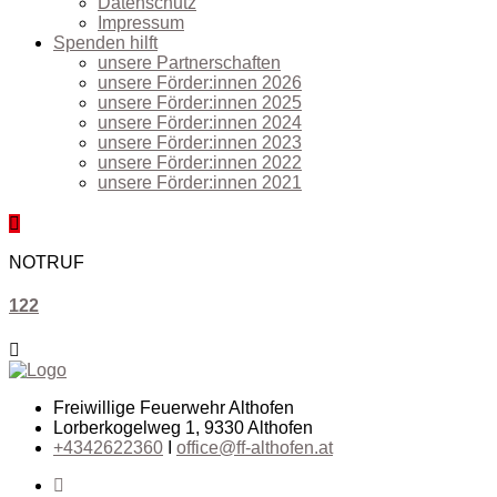
Datenschutz
Impressum
Spenden hilft
unsere Partnerschaften
unsere Förder:innen 2026
unsere Förder:innen 2025
unsere Förder:innen 2024
unsere Förder:innen 2023
unsere Förder:innen 2022
unsere Förder:innen 2021
NOTRUF
122
Freiwillige Feuerwehr Althofen
Lorberkogelweg 1, 9330 Althofen
+4342622360
I
office@ff-althofen.at