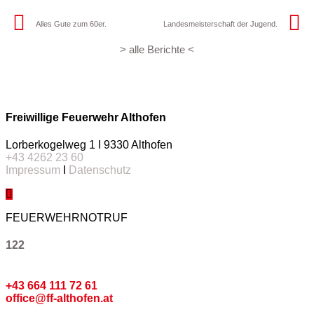
Alles Gute zum 60er.
Landesmeisterschaft der Jugend.
> alle Berichte <
Freiwillige Feuerwehr Althofen
Lorberkogelweg 1 I 9330 Althofen
+43 4262 23 60
Impressum
I
Datenschutz
FEUERWEHRNOTRUF
122
Kommando
+43 664 111 72 61
office@ff-althofen.at
Pressedienst