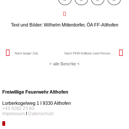
Text und Bilder: Wilhelm Mitterdorfer, ÖA FF-Althofen
Nach langer Zeit.
Nach PKW-Kollision zwei Personen eingeklemmt.
> alle Berichte <
Freiwillige Feuerwehr Althofen
Lorberkogelweg 1 I 9330 Althofen
+43 4262 23 60
Impressum
I
Datenschutz