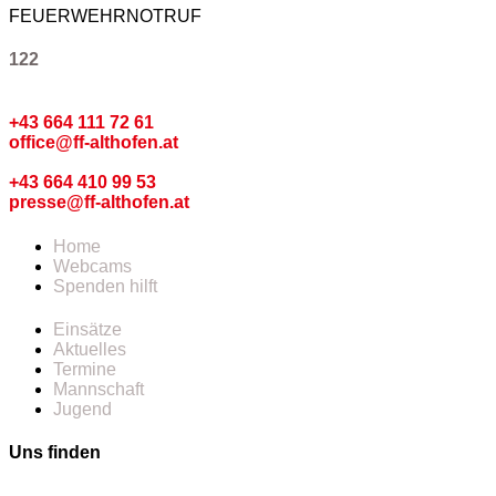
FEUERWEHRNOTRUF
122
Kommando
+43 664 111 72 61
office@ff-althofen.at
Pressedienst
+43 664 410 99 53
presse@ff-althofen.at
Home
Webcams
Spenden hilft
Einsätze
Aktuelles
Termine
Mannschaft
Jugend
Uns finden