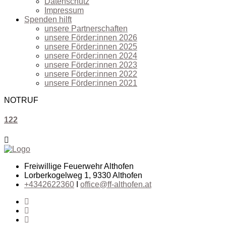
Datenschutz
Impressum
Spenden hilft
unsere Partnerschaften
unsere Förder:innen 2026
unsere Förder:innen 2025
unsere Förder:innen 2024
unsere Förder:innen 2023
unsere Förder:innen 2022
unsere Förder:innen 2021
NOTRUF
122
Freiwillige Feuerwehr Althofen
Lorberkogelweg 1, 9330 Althofen
+4342622360
I
office@ff-althofen.at