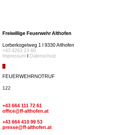
Freiwillige Feuerwehr Althofen
Lorberkogelweg 1 I 9330 Althofen
+43 4262 23 60
Impressum
I
Datenschutz
FEUERWEHRNOTRUF
122
Kommando
+43 664 111 72 61
office@ff-althofen.at
Pressedienst
+43 664 410 99 53
presse@ff-althofen.at