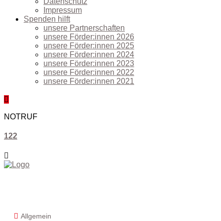
Datenschutz
Impressum
Spenden hilft
unsere Partnerschaften
unsere Förder:innen 2026
unsere Förder:innen 2025
unsere Förder:innen 2024
unsere Förder:innen 2023
unsere Förder:innen 2022
unsere Förder:innen 2021
NOTRUF
122
Freiwillige Feuerwehr Althofen
Lorberkogelweg 1, 9330 Althofen
+4342622360
I
office@ff-althofen.at
Allgemein