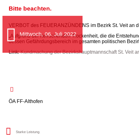
Bitte beachten.
VERBOT des FEUERANZÜNDENS im Bezirk St. Veit an de
Mittwoch, 06. Juli 2022
„Aufgrund der herrschenden Trockenheit, die die Entsteh
dessen Gefährdungsbereich im gesamten politischen Bezirk S
Link:
Kundmachung der Bezirkshauptmannschaft St. Veit an
ÖA FF-Althofen
Starke Leistung.