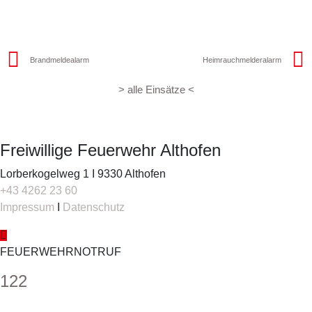
Brandmeldealarm
Heimrauchmelderalarm
> alle Einsätze <
Freiwillige Feuerwehr Althofen
Lorberkogelweg 1 I 9330 Althofen
+43 4262 23 60
Impressum
I
Datenschutz
FEUERWEHRNOTRUF
122
Kommando