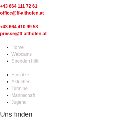
+43 664 111 72 61
office@ff-althofen.at
Pressedienst
+43 664 410 99 53
presse@ff-althofen.at
Home
Webcams
Spenden hilft
Einsätze
Aktuelles
Termine
Mannschaft
Jugend
Uns finden