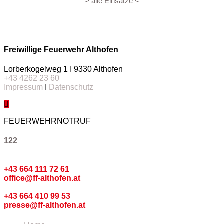
> alle Einsätze <
Freiwillige Feuerwehr Althofen
Lorberkogelweg 1 I 9330 Althofen
+43 4262 23 60
Impressum
I
Datenschutz
FEUERWEHRNOTRUF
122
Kommando
+43 664 111 72 61
office@ff-althofen.at
Pressedienst
+43 664 410 99 53
presse@ff-althofen.at