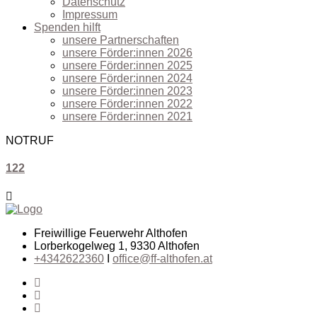
Datenschutz
Impressum
Spenden hilft
unsere Partnerschaften
unsere Förder:innen 2026
unsere Förder:innen 2025
unsere Förder:innen 2024
unsere Förder:innen 2023
unsere Förder:innen 2022
unsere Förder:innen 2021
NOTRUF
122
Freiwillige Feuerwehr Althofen
Lorberkogelweg 1, 9330 Althofen
+4342622360
I
office@ff-althofen.at