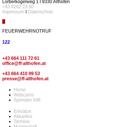
Lorberkogelweg 1 I 9330 Althofen
+43 4262 23 60
Impressum
I
Datenschutz
FEUERWEHRNOTRUF
122
Kommando
+43 664 111 72 61
office@ff-althofen.at
Pressedienst
+43 664 410 99 53
presse@ff-althofen.at
Home
Webcams
Spenden hilft
Einsätze
Aktuelles
Termine
Mannschaft