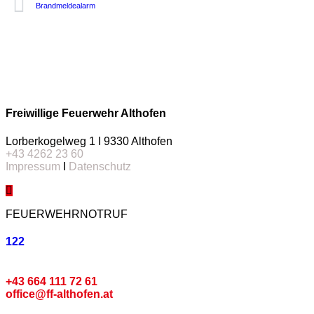
Brandmeldealarm
Freiwillige Feuerwehr Althofen
Lorberkogelweg 1 I 9330 Althofen
+43 4262 23 60
Impressum
I
Datenschutz
FEUERWEHRNOTRUF
122
Kommando
+43 664 111 72 61
office@ff-althofen.at
Pressedienst