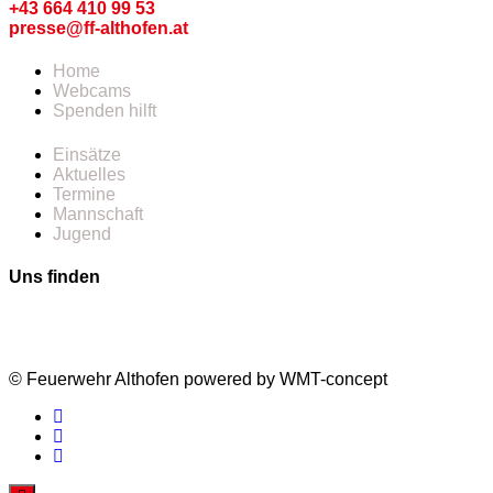
+43 664 410 99 53
presse@ff-althofen.at
Home
Webcams
Spenden hilft
Einsätze
Aktuelles
Termine
Mannschaft
Jugend
Uns finden
© Feuerwehr Althofen powered by WMT-concept