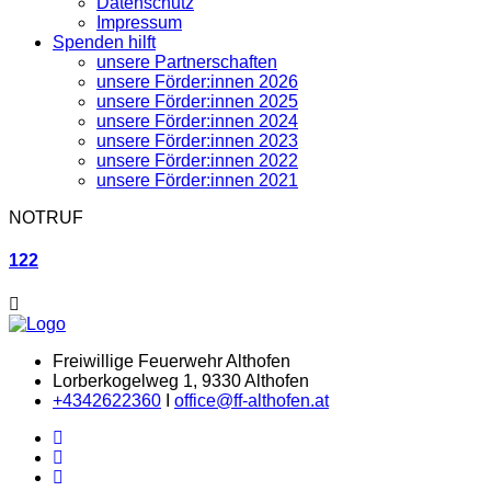
Datenschutz
Impressum
Spenden hilft
unsere Partnerschaften
unsere Förder:innen 2026
unsere Förder:innen 2025
unsere Förder:innen 2024
unsere Förder:innen 2023
unsere Förder:innen 2022
unsere Förder:innen 2021
NOTRUF
122
Freiwillige Feuerwehr Althofen
Lorberkogelweg 1, 9330 Althofen
+4342622360
I
office@ff-althofen.at