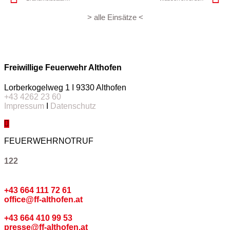
> alle Einsätze <
Freiwillige Feuerwehr Althofen
Lorberkogelweg 1 I 9330 Althofen
+43 4262 23 60
Impressum
I
Datenschutz
FEUERWEHRNOTRUF
122
Kommando
+43 664 111 72 61
office@ff-althofen.at
Pressedienst
+43 664 410 99 53
presse@ff-althofen.at