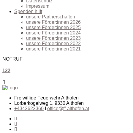
Datenschutz
Impressum
Spenden hilft
unsere Partnerschaften
unsere Förder:innen 2026
unsere Förder:innen 2025
unsere Förder:innen 2024
unsere Förder:innen 2023
unsere Förder:innen 2022
unsere Förder:innen 2021
NOTRUF
122
Freiwillige Feuerwehr Althofen
Lorberkogelweg 1, 9330 Althofen
+4342622360
I
office@ff-althofen.at