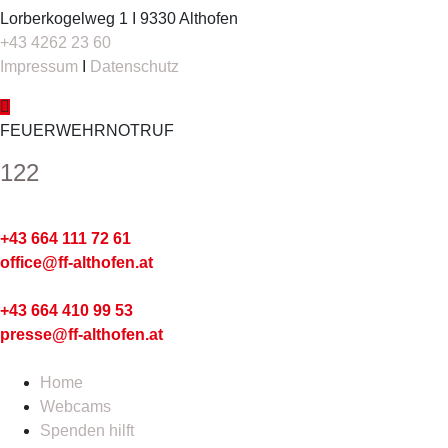
Lorberkogelweg 1 I 9330 Althofen
+43 4262 23 60
Impressum
I
Datenschutz
FEUERWEHRNOTRUF
122
Kommando
+43 664 111 72 61
office@ff-althofen.at
Pressedienst
+43 664 410 99 53
presse@ff-althofen.at
Home
Webcams
Spenden hilft