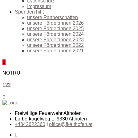
Datenschutz
Impressum
Spenden hilft
unsere Partnerschaften
unsere Förder:innen 2026
unsere Förder:innen 2025
unsere Förder:innen 2024
unsere Förder:innen 2023
unsere Förder:innen 2022
unsere Förder:innen 2021
NOTRUF
122
Freiwillige Feuerwehr Althofen
Lorberkogelweg 1, 9330 Althofen
+4342622360
I
office@ff-althofen.at