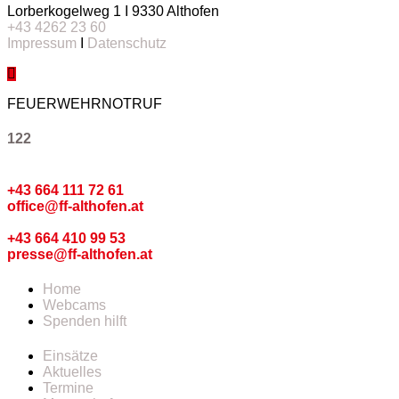
Lorberkogelweg 1 I 9330 Althofen
+43 4262 23 60
Impressum
I
Datenschutz
FEUERWEHRNOTRUF
122
Kommando
+43 664 111 72 61
office@ff-althofen.at
Pressedienst
+43 664 410 99 53
presse@ff-althofen.at
Home
Webcams
Spenden hilft
Einsätze
Aktuelles
Termine