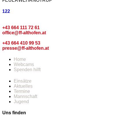
FEUERWEHRNOTRUF
122
Kommando
+43 664 111 72 61
office@ff-althofen.at
Pressedienst
+43 664 410 99 53
presse@ff-althofen.at
Home
Webcams
Spenden hilft
Einsätze
Aktuelles
Termine
Mannschaft
Jugend
Uns finden