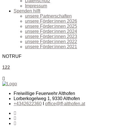
Datenschutz
Impressum
Spenden hilft
unsere Partnerschaften
unsere Förder:innen 2026
unsere Förder:innen 2025
unsere Förder:innen 2024
unsere Förder:innen 2023
unsere Förder:innen 2022
unsere Förder:innen 2021
NOTRUF
122
Freiwillige Feuerwehr Althofen
Lorberkogelweg 1, 9330 Althofen
+4342622360
I
office@ff-althofen.at