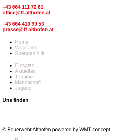
Kommando
+43 664 111 72 61
office@ff-althofen.at
Pressedienst
+43 664 410 99 53
presse@ff-althofen.at
Home
Webcams
Spenden hilft
Einsätze
Aktuelles
Termine
Mannschaft
Jugend
Uns finden
© Feuerwehr Althofen powered by WMT-concept