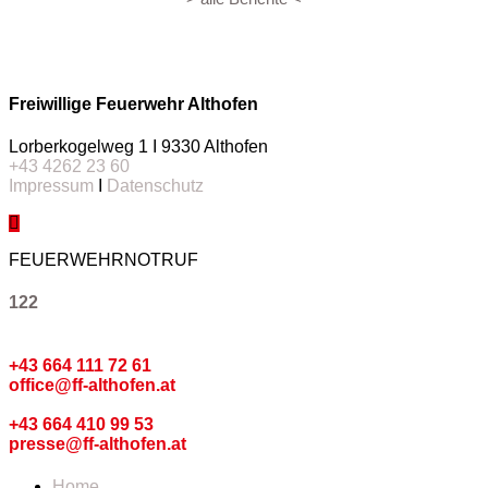
Freiwillige Feuerwehr Althofen
Lorberkogelweg 1 I 9330 Althofen
+43 4262 23 60
Impressum
I
Datenschutz
FEUERWEHRNOTRUF
122
Kommando
+43 664 111 72 61
office@ff-althofen.at
Pressedienst
+43 664 410 99 53
presse@ff-althofen.at
Home