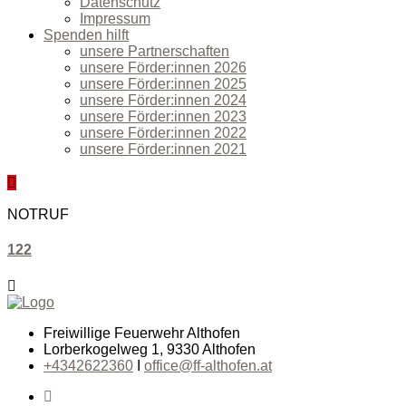
Datenschutz
Impressum
Spenden hilft
unsere Partnerschaften
unsere Förder:innen 2026
unsere Förder:innen 2025
unsere Förder:innen 2024
unsere Förder:innen 2023
unsere Förder:innen 2022
unsere Förder:innen 2021
NOTRUF
122
Freiwillige Feuerwehr Althofen
Lorberkogelweg 1, 9330 Althofen
+4342622360
I
office@ff-althofen.at