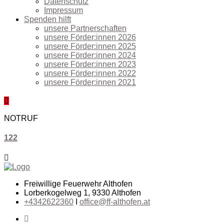
Datenschutz
Impressum
Spenden hilft
unsere Partnerschaften
unsere Förder:innen 2026
unsere Förder:innen 2025
unsere Förder:innen 2024
unsere Förder:innen 2023
unsere Förder:innen 2022
unsere Förder:innen 2021
NOTRUF
122
Freiwillige Feuerwehr Althofen
Lorberkogelweg 1, 9330 Althofen
+4342622360
I
office@ff-althofen.at