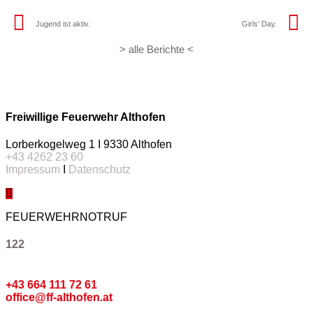
Jugend ist aktiv.
Girls‘ Day.
> alle Berichte <
Freiwillige Feuerwehr Althofen
Lorberkogelweg 1 I 9330 Althofen
+43 4262 23 60
Impressum
I
Datenschutz
FEUERWEHRNOTRUF
122
Kommando
+43 664 111 72 61
office@ff-althofen.at
Pressedienst