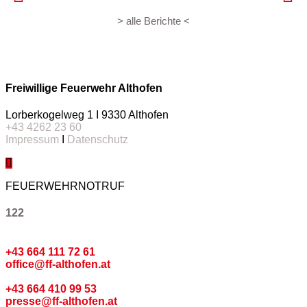
> alle Berichte <
Freiwillige Feuerwehr Althofen
Lorberkogelweg 1 I 9330 Althofen
+43 4262 23 60
Impressum
I
Datenschutz
FEUERWEHRNOTRUF
122
Kommando
+43 664 111 72 61
office@ff-althofen.at
Pressedienst
+43 664 410 99 53
presse@ff-althofen.at