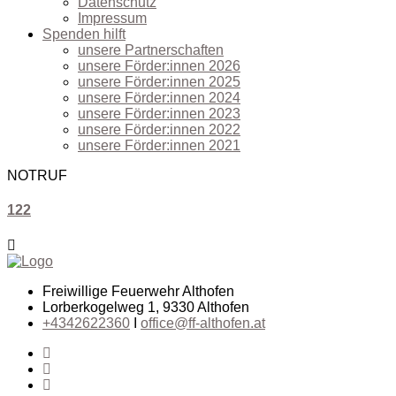
Datenschutz
Impressum
Spenden hilft
unsere Partnerschaften
unsere Förder:innen 2026
unsere Förder:innen 2025
unsere Förder:innen 2024
unsere Förder:innen 2023
unsere Förder:innen 2022
unsere Förder:innen 2021
NOTRUF
122
Freiwillige Feuerwehr Althofen
Lorberkogelweg 1, 9330 Althofen
+4342622360
I
office@ff-althofen.at