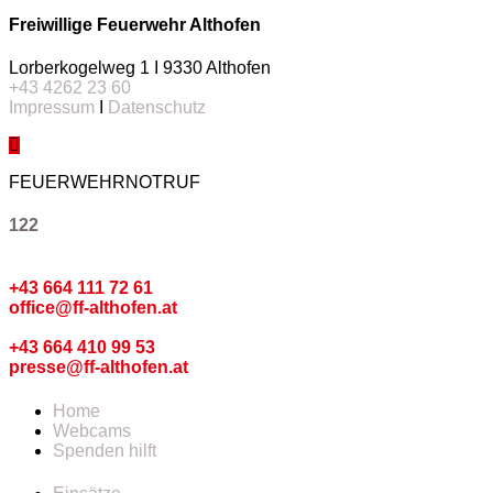
Freiwillige Feuerwehr Althofen
Lorberkogelweg 1 I 9330 Althofen
+43 4262 23 60
Impressum
I
Datenschutz
FEUERWEHRNOTRUF
122
Kommando
+43 664 111 72 61
office@ff-althofen.at
Pressedienst
+43 664 410 99 53
presse@ff-althofen.at
Home
Webcams
Spenden hilft