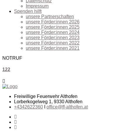
Datenschutz
Impressum
Spenden hilft
unsere Partnerschaften
unsere Förder:innen 2026
unsere Förder:innen 2025
unsere Förder:innen 2024
unsere Förder:innen 2023
unsere Förder:innen 2022
unsere Förder:innen 2021
NOTRUF
122
Freiwillige Feuerwehr Althofen
Lorberkogelweg 1, 9330 Althofen
+4342622360
I
office@ff-althofen.at