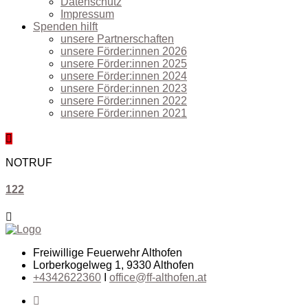
Datenschutz
Impressum
Spenden hilft
unsere Partnerschaften
unsere Förder:innen 2026
unsere Förder:innen 2025
unsere Förder:innen 2024
unsere Förder:innen 2023
unsere Förder:innen 2022
unsere Förder:innen 2021
NOTRUF
122
Freiwillige Feuerwehr Althofen
Lorberkogelweg 1, 9330 Althofen
+4342622360
I
office@ff-althofen.at