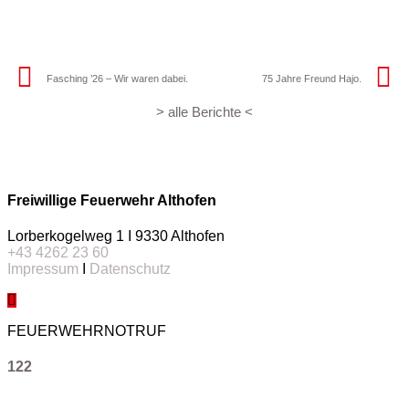
Fasching ’26 – Wir waren dabei.
75 Jahre Freund Hajo.
> alle Berichte <
Freiwillige Feuerwehr Althofen
Lorberkogelweg 1 I 9330 Althofen
+43 4262 23 60
Impressum
I
Datenschutz
FEUERWEHRNOTRUF
122
Kommando