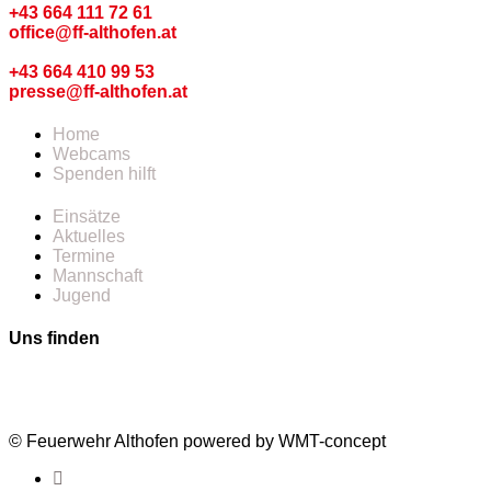
+43 664 111 72 61
office@ff-althofen.at
Pressedienst
+43 664 410 99 53
presse@ff-althofen.at
Home
Webcams
Spenden hilft
Einsätze
Aktuelles
Termine
Mannschaft
Jugend
Uns finden
© Feuerwehr Althofen powered by WMT-concept